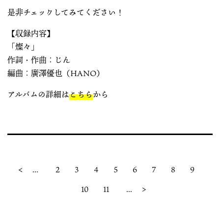
是非チェックしてみてください！
【収録内容】
「燦々」
作詞・作曲：じん
編曲：廣澤優也（HANO）
アルバムの詳細は
こちら
から
<
...
2
3
4
5
6
7
8
9
10
11
...
>