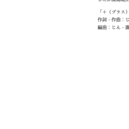
「＋（プラス
作詞・作曲：
編曲：じん・廣