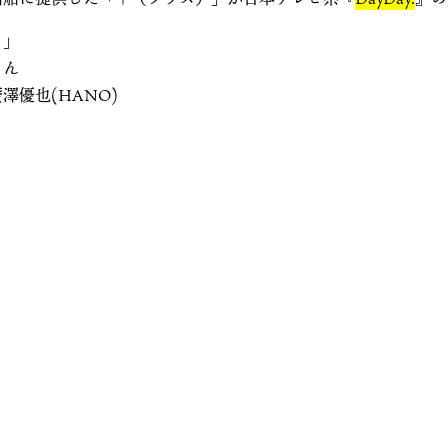
）」
じん
澤優也(HANO)